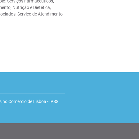
oio: Serviços Farmacêuticos,
ento, Nutrição e Dietética,
sociados, Serviço de Atendimento
 no Comércio de Lisboa - IPSS