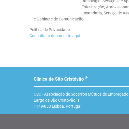
Radiologia. Serviços de Ap
Esterilização, Aprovisionam
Lavandaria, Serviço de As
e Gabinete de Comunicação.
Política de Privacidade
Consultar o documento aqui
®
Clínica de São Cristóvão
CSC - Associação de Socorros Mútuos de Empregados
Largo de São Cristóvão, 1
1149-053
Lisboa
,
Portugal