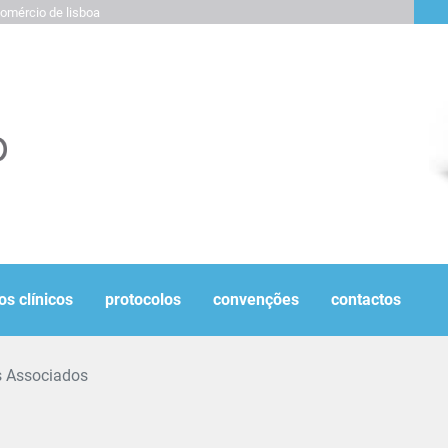
omércio de lisboa
os clínicos
protocolos
convenções
contactos
s Associados