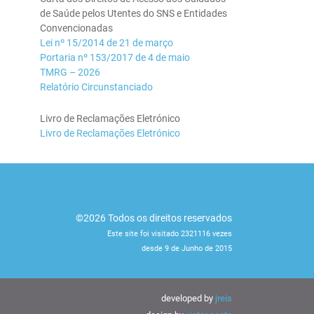
de Saúde pelos Utentes do SNS e Entidades
Convencionadas
Lei nº 15/2014 de 21 de março
Portaria nº 153/2017 de 4 de maio
TMRG – 2026
Relatório Circunstanciado
Livro de Reclamações Eletrónico
Livro de Reclamações Eletrónico
©2026 Todos os direitos reservados
Este site foi visitado 2321116 vezes
desde 9 de Junho de 2015
developed by
jreis