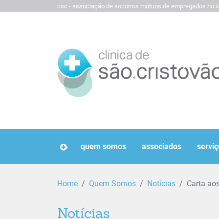
csc - associação de socorros mútuos de empregados no c
homepage
quem somos
associados
serviç
Home
Quem Somos
Notícias
Carta ao
Notícias