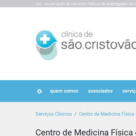
csc - associação de socorros mútuos de empregados no c
homepage
quem somos
associados
serviç
Serviços Clínicos
Centro de Medicina Física 
Centro de Medicina Física 