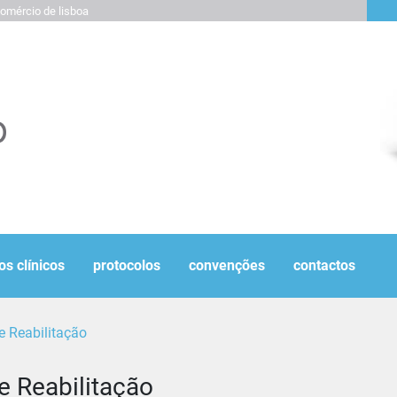
omércio de lisboa
os clínicos
protocolos
convenções
contactos
e Reabilitação
e Reabilitação