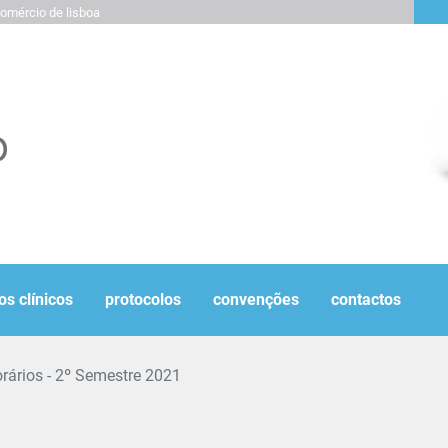
omércio de lisboa
os clínicos
protocolos
convenções
contactos
rários - 2º Semestre 2021