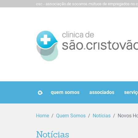
csc - associação de socorros mútuos de empregados no c
homepage
quem somos
associados
serviç
Home
Quem Somos
Notícias
Novos Ho
Notícias