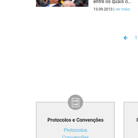
entre os quais o…
13.09.2013 |
ver mais
Anter
1
Protocolos e Convenções
Protocolos
Convenções