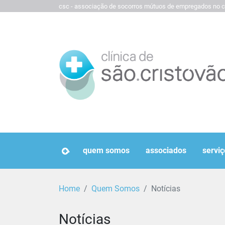
csc - associação de socorros mútuos de empregados no c
homepage
quem somos
associados
serviç
Home
Quem Somos
Notícias
Notícias