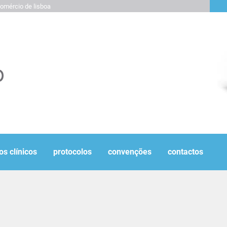
omércio de lisboa
os clínicos
protocolos
convenções
contactos