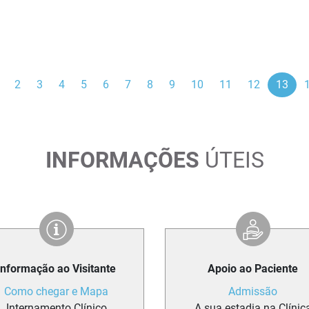
ior
2
3
4
5
6
7
8
9
10
11
12
13
INFORMAÇÕES
ÚTEIS
Informação ao Visitante
Apoio ao Paciente
Como chegar e Mapa
Admissão
Internamento Clínico
A sua estadia na Clínic