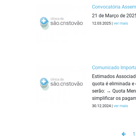
Convocatória Assemb
21 de Março de 202
12.03.2025 |
ver mais
Comunicado Importa
Estimados Associado
quota é eliminada e 
serão: → Quota Mens
simplificar os paga
30.12.2024 |
ver mais
Anter
1