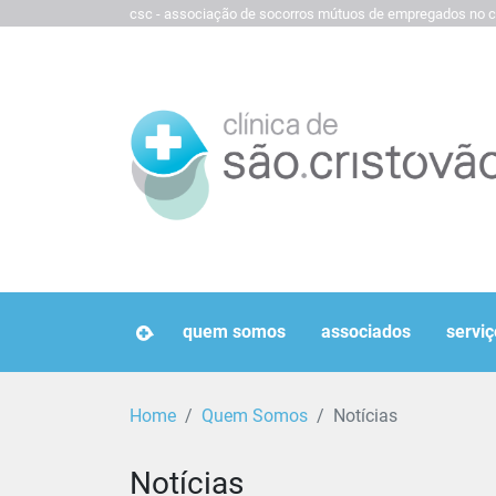
csc - associação de socorros mútuos de empregados no c
homepage
quem somos
associados
serviç
Home
Quem Somos
Notícias
Notícias