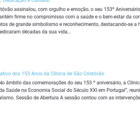
a, Dedicação e Cuidado
stóvão assinalou, com orgulho e emoção, o seu 153º Aniversário
mantém firme no compromisso com a saúde e o bem-estar da co
os de grande simbolismo e reconhecimento, destacando-se a 
dedicaram décadas da sua vida…
ivo dos 153 Anos da Clínica de São Cristóvão
 No âmbito das comemorações do seu 153.º aniversário, a Clíni
 da Saúde na Economia Social do Século XXI em Portugal”, reuni
lismo. Sessão de Abertura A sessão contou com as intervenções 