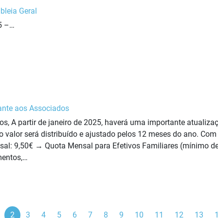
leia Geral
5 –…
nte aos Associados
s, A partir de janeiro de 2025, haverá uma importante atualiz
o valor será distribuído e ajustado pelos 12 meses do ano. Com
al: 9,50€ → Quota Mensal para Efetivos Familiares (mínimo d
mentos,…
ior
2
3
4
5
6
7
8
9
10
11
12
13