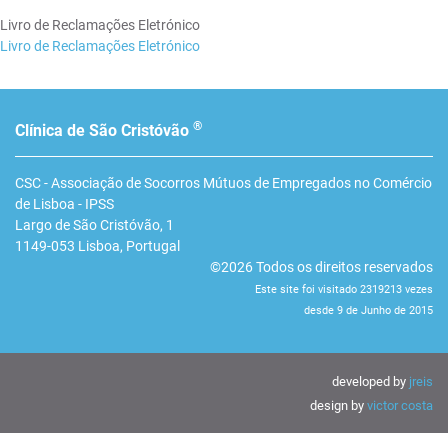
Livro de Reclamações Eletrónico
Livro de Reclamações Eletrónico
®
Clínica de São Cristóvão
CSC - Associação de Socorros Mútuos de Empregados no Comércio
de Lisboa - IPSS
Largo de São Cristóvão, 1
1149-053
Lisboa
,
Portugal
©2026 Todos os direitos reservados
Este site foi visitado 2319213 vezes
desde 9 de Junho de 2015
developed by
jreis
design by
victor costa