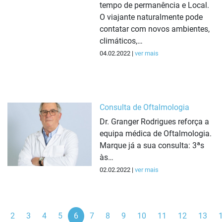
tempo de permanência e Local.
O viajante naturalmente pode
contatar com novos ambientes,
climáticos,…
04.02.2022 |
ver mais
Consulta de Oftalmologia
Dr. Granger Rodrigues reforça a
equipa médica de Oftalmologia.
Marque já a sua consulta: 3ªs
às…
02.02.2022 |
ver mais
ior
2
3
4
5
6
7
8
9
10
11
12
13